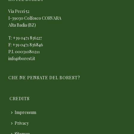
Via Pecei 52
I-39030 Colfosco CORVARA
Alta Badia (BZ)
T: +39 0471 836227
F: +39 0471 836846
P.I. 00031080211
info@borest.it
CHE NE PENSATE DEL BOREST?
CREDITS
Impressum
Privacy
Sitemap