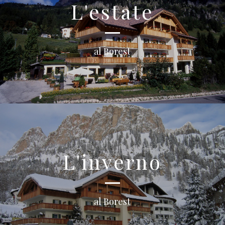
L'estate
al Borest
L'inverno
al Borest