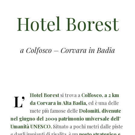
Hotel Borest
a Colfosco – Corvara in Badia
L’
Hotel Borest
si trova a
Colfosco, a 2 km
da Corvara in Alta Badia
, ed è una delle
mete più famose delle
Dolomiti, divenute
nel giugno del 2009 patrimonio universale dell’
Umanità UNESCO.
Situato a pochi metri dalle piste
e dagli impianti di risalita, è un
posto strategico e