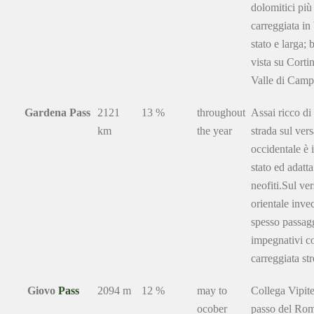
dolomitici più 
carreggiata i
stato e larga; b
vista su Cortin
Valle di Cam
Gardena Pass
2121
13 %
throughout
Assai ricco di
km
the year
strada sul ver
occidentale è
stato ed adatt
neofiti.Sul ve
orientale inve
spesso passag
impegnativi c
carreggiata str
Giovo
Pass
2094 m
12 %
may to
Collega Vipit
ocober
passo del Ro