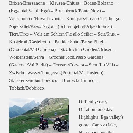
Brixen/Bressanone – Klausen/Chiusa – Bozen/Bolzano –
(Eggental/Val d’ Ega) – Birchabruck/Ponte Nova –
Welschnofen/Nova Levante – Karerpass/Passo Costalunga –
Nigersattel/Passo Nigra – (Schlerngebiet/Alpe di Siusi) –
Tiers/Tires – Völs am Schlern/Fie allo Sciliar – Seis/Siusi –
Kastelruth/Castelrotto – Panider Sattel/Passo Pinel –
(Grödental/Val Gardena) – St.Ulrich in Gröden/Ortisei –
Wolkenstein/Selva – Grödner Joch/Passo Gardena -
(Gadertal/Val Badia) – Corvara/Corvara – Stern/La Villa –
Zwischenwasser/Longega -(Pustertal/Val Pusteria) –
St.Lorenzen/San Lorenzo – Bruneck/Brunico –
Toblach/Dobbiaco
Difficulty: easy
Duration: one day
Highlights: Ega valley’s
gorge, Carezza lake,
Nigra pass and the