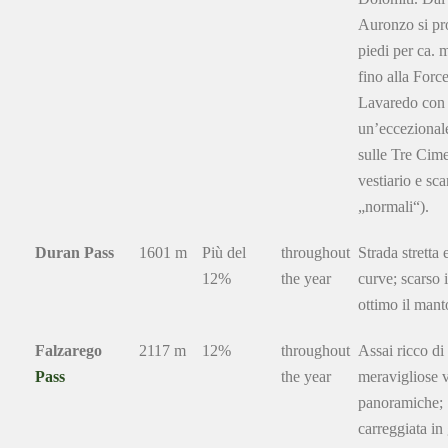
Auronzo si pr
piedi per ca. 
fino alla Force
Lavaredo con
un’eccezionale
sulle Tre Cime
vestiario e sc
„normali“).
Duran Pass
1601 m
Più del
throughout
Strada stretta 
12%
the year
curve; scarso i
ottimo il mant
Falzarego
2117 m
12%
throughout
Assai ricco di
Pass
the year
meravigliose v
panoramiche;
carreggiata in