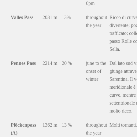
6pm
Valles Pass
2031 m
13%
throughout
Ricco di curve
the year
divertente; po
trafficato; coll
passo Rolle co
Sella.
Pennes Pass
2214 m
20 %
june to the
Dal lato sud vi
onset of
giunge attrave
winter
Sarentina. Il 
meridionale è 
curve, mentre
settentrionale 
molto ricco.
Plöckenpass
1362 m
13 %
throughout
Molti tornanti
(A)
the year