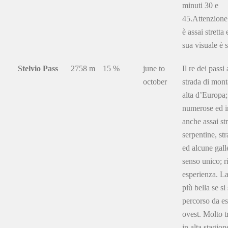
minuti 30 e
45.Attenzione:
è assai stretta e
sua visuale è 
Stelvio Pass
2758 m
15 %
june to
Il re dei passi 
october
strada di mon
alta d’Europa;
numerose ed i
anche assai str
serpentine, str
ed alcune gall
senso unico; r
esperienza. La
più bella se si
percorso da es
ovest. Molto t
in alta stagion