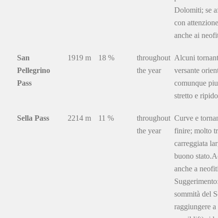
Dolomiti; se a
con attenzione
anche ai neofit
San
1919 m
18 %
throughout
Alcuni tornant
Pellegrino
the year
versante orien
Pass
comunque piut
stretto e ripido
Sella Pass
2214 m
11 %
throughout
Curve e torna
the year
finire; molto t
carreggiata la
buono stato.A
anche a neofit
Suggerimento:
sommità del S
raggiungere a 