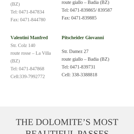
route giallo – Badia (BZ)
(BZ)
Tel: 0471-839865/ 839587
Tel: 0471-847834
Fax: 0471-839885
Fax: 0471-844780
Valentini Manfred
Pitscheider Giovanni
Str. Colz 140
Str. Damez 27
route rosse – La Villa
route giallo – Badia (BZ)
(BZ)
Tel: 0471-839731
Tel: 0471-847868
Cell: 338-3388818
Cell:339-7992772
THE DOLOMITE’S MOST
BEAUTIFUL PASSES