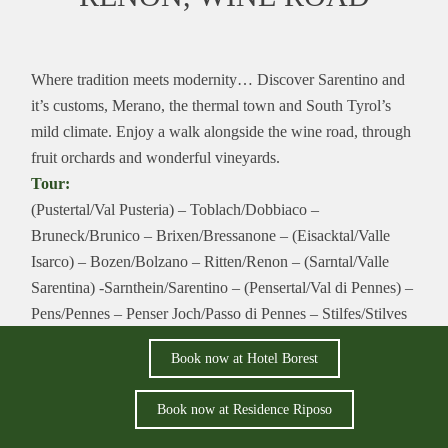
Where tradition meets modernity… Discover Sarentino and
it’s customs, Merano, the thermal town and South Tyrol’s
mild climate. Enjoy a walk alongside the wine road, through
fruit orchards and wonderful vineyards.
Tour:
(Pustertal/Val Pusteria) – Toblach/Dobbiaco –
Bruneck/Brunico – Brixen/Bressanone – (Eisacktal/Valle
Isarco) – Bozen/Bolzano – Ritten/Renon – (Sarntal/Valle
Sarentina) -Sarnthein/Sarentino – (Pensertal/Val di Pennes) –
Pens/Pennes – Penser Joch/Passo di Pennes – Stilfes/Stilves
– Sterzing/Vipiteno – (Jaufental) – Jaufenpass/Passo di
Book now at Hotel Borest
Monte Giovo – (Passeiertal/Val Passiria) – St. Leonhard/ S.
Leonardo – Meran/Merano – (Etschtal/Valle Adige) –
Book now at Residence Riposo
Marling/Marlengo – Lana – Tisens/Tesimo – St. Michael/S.
Michele – Eppan/Appiano – Kaltern/Caldaro –