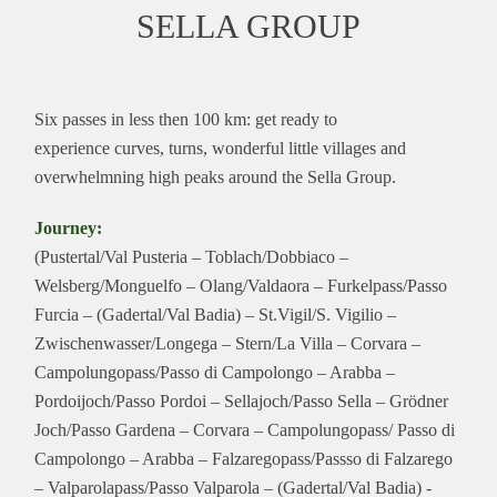
SELLA GROUP
Six passes in less then 100 km: get ready to
experience curves, turns, wonderful little villages and
overwhelmning high peaks around the Sella Group.
Journey:
(Pustertal/Val Pusteria – Toblach/Dobbiaco –
Welsberg/Monguelfo – Olang/Valdaora – Furkelpass/Passo
Furcia – (Gadertal/Val Badia) – St.Vigil/S. Vigilio –
Zwischenwasser/Longega – Stern/La Villa – Corvara –
Campolungopass/Passo di Campolongo – Arabba –
Pordoijoch/Passo Pordoi – Sellajoch/Passo Sella – Grödner
Joch/Passo Gardena – Corvara – Campolungopass/ Passo di
Campolongo – Arabba – Falzaregopass/Passso di Falzarego
– Valparolapass/Passo Valparola – (Gadertal/Val Badia) -