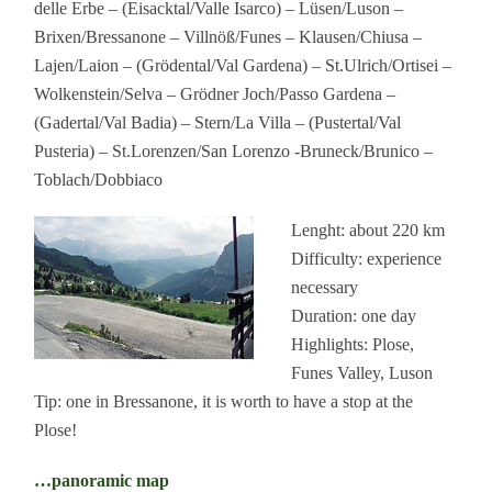
delle Erbe – (Eisacktal/Valle Isarco) – Lüsen/Luson –
Brixen/Bressanone – Villnöß/Funes – Klausen/Chiusa –
Lajen/Laion – (Grödental/Val Gardena) – St.Ulrich/Ortisei –
Wolkenstein/Selva – Grödner Joch/Passo Gardena –
(Gadertal/Val Badia) – Stern/La Villa – (Pustertal/Val
Pusteria) – St.Lorenzen/San Lorenzo -Bruneck/Brunico –
Toblach/Dobbiaco
Lenght: about 220 km
Difficulty: experience
necessary
Duration: one day
Highlights: Plose,
Funes Valley, Luson
Tip: one in Bressanone, it is worth to have a stop at the
Plose!
…panoramic map