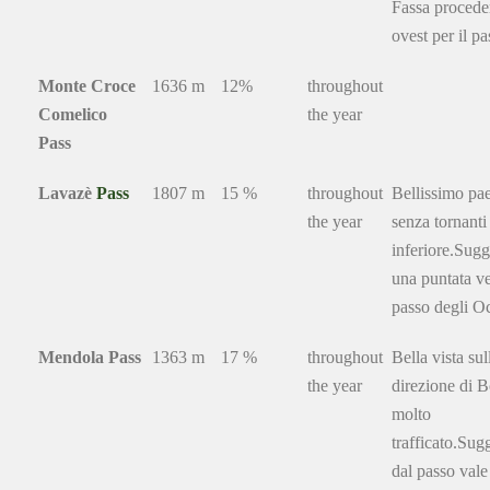
Fassa procede
ovest per il p
Monte Croce
1636 m
12%
throughout
Comelico
the year
Pass
Lavazè
Pass
1807 m
15 %
throughout
Bellissimo pa
the year
senza tornanti 
inferiore.Sug
una puntata ve
passo degli Oc
Mendola Pass
1363 m
17 %
throughout
Bella vista sul
the year
direzione di 
molto
trafficato.Sug
dal passo vale