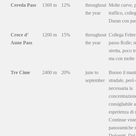
Cereda Pass
1369 m
12%
throughout
Molte curve, 
the year
traffico, colle
Duran con pas
Croce d’
1200 m
15%
throughout
Collega Feltr
Aune Pass
the year
passo Rolle; s
stretta, poco t
ma con molte 
Tre Cime
2400 m
20%
june to
Buono il man
september
stradale, però 
necessaria la
concentrazion
consigliabile 
esperienza di
Continue vist
panoramiche s
Dolomiti. Dal 