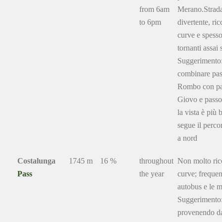
from 6am
Merano.Strad
to 6pm
divertente, ric
curve e spess
tornanti assai s
Suggerimento
combinare pas
Rombo con pa
Giovo e passo
la vista è più b
segue il perco
a nord
Costalunga
1745 m
16 %
throughout
Non molto ric
Pass
the year
curve; frequent
autobus e le 
Suggerimento
provenendo d