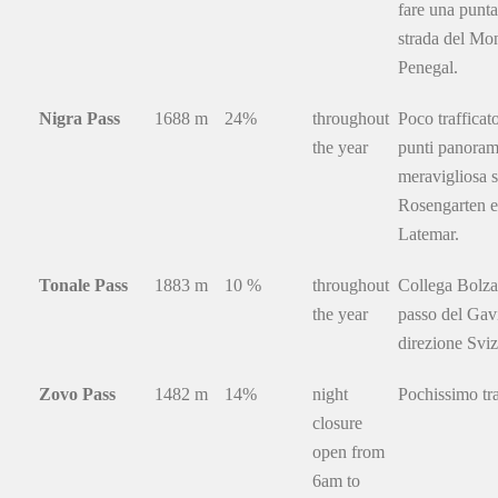
fare una punta
strada del Mo
Penegal.
Nigra Pass
1688 m
24%
throughout
Poco trafficato
the year
punti panorami
meravigliosa s
Rosengarten e
Latemar.
Tonale Pass
1883 m
10 %
throughout
Collega Bolza
the year
passo del Gav
direzione Sviz
Zovo Pass
1482 m
14%
night
Pochissimo tra
closure
open from
6am to