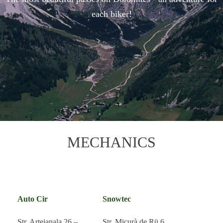
each biker!
MECHANICS
Auto Cir
Snowtec
Str. Artejanala 26 –
Str. Micurà de Rü 6