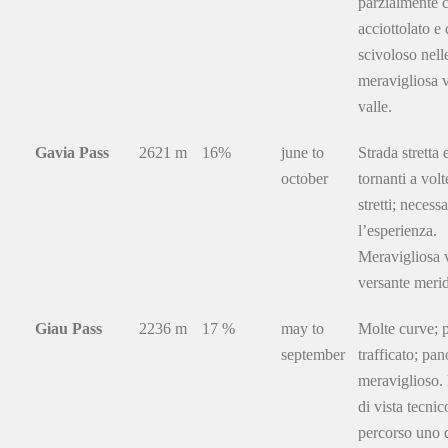
parzialmente 
acciottolato e
scivoloso nelle
meravigliosa v
valle.
Gavia Pass
2621 m
16%
june to
Strada stretta 
october
tornanti a volt
stretti; necessa
l’esperienza.
Meravigliosa v
versante merid
Giau Pass
2236 m
17 %
may to
Molte curve; 
september
trafficato; pa
meraviglioso.
di vista tecnic
percorso uno d