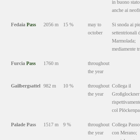
in buono stato
anche ai neofit
Fedaia
Pass
2056 m
15 %
may to
Si snoda ai pi
october
settentrionali 
Marmolada;
mediamente tra
Furcia
Pass
1760 m
throughout
the year
Gailbergsattel
982 m
10 %
throughout
Collega il
the year
Großglockner
rispettivamen
col Plöckenpa
Palade Pass
1517 m
9 %
throughout
Collega Pass
the year
con Merano;