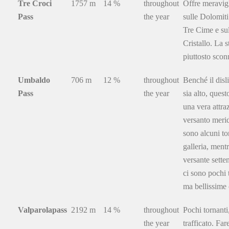
Tre Croci
1757 m
14 %
throughout
Offre meravigl
Pass
the year
sulle Dolomiti
Tre Cime e su
Cristallo. La s
piuttosto scon
Umbaldo
706 m
12 %
throughout
Benché il disl
Pass
the year
sia alto, quest
una vera attra
versanto merid
sono alcuni to
galleria, mentr
versante sette
ci sono pochi 
ma bellissime 
Valparolapass
2192 m
14 %
throughout
Pochi tornant
the year
trafficato. Far