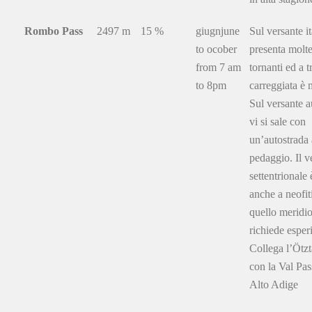
Rombo Pass
2497 m
15 %
giugnjune
Sul versante i
to ocober
presenta molt
from 7 am
tornanti ed a tr
to 8pm
carreggiata è
Sul versante a
vi si sale con
un’autostrada 
pedaggio. Il v
settentrionale 
anche a neofit
quello meridi
richiede esper
Collega l’Ötzta
con la Val Pass
Alto Adige