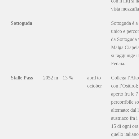
con il lift) si 
vista mozzafia
Sottoguda
Sottoguda è a
unico e percor
da Sottoguda 
Malga Ciapela
si raggiunge i
Fedaia.
Stalle Pass
2052 m
13 %
april to
Collega l‘Alt
october
con l’Osttirol;
aperto fra le 7
percorribile s
alternato: dal 
austriaco fra i
15 di ogni ora
quello italiano