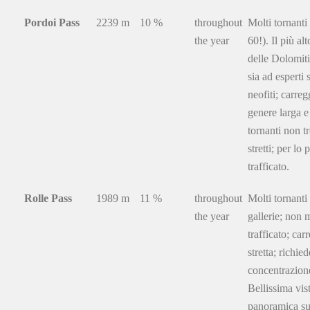
Pordoi Pass
2239 m
10 %
throughout
Molti tornanti
the year
60!). Il più al
delle Dolomiti
sia ad esperti 
neofiti; carreg
genere larga e
tornanti non t
stretti; per lo
trafficato.
Rolle Pass
1989 m
11 %
throughout
Molti tornanti
the year
gallerie; non 
trafficato; car
stretta; richied
concentrazion
Bellissima vis
panoramica su