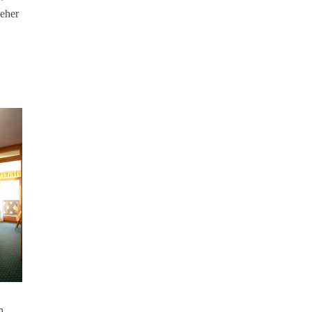
seher
h,