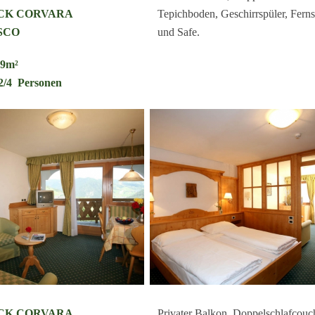
CK CORVARA
Tepichboden, Geschirrspüler, Fern
SCO
und Safe.
09m²
 2/4 Personen
CK CORVARA
Privater Balkon, Doppelschlafcouc