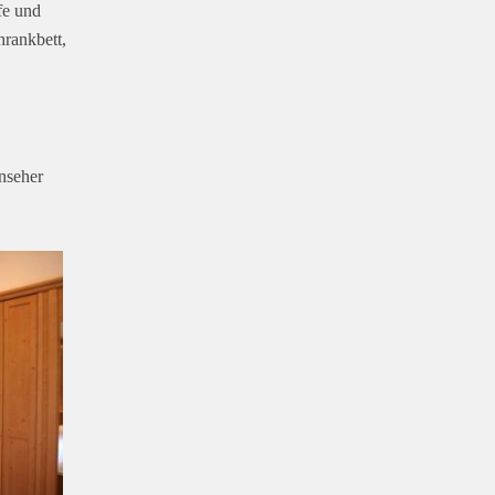
fe und
rankbett,
nseher