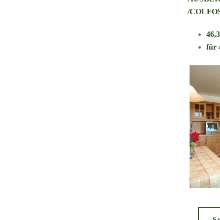
/COLFO
46,
für
S