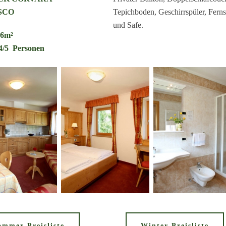
SCO
Tepichboden, Geschirrspüler, Fern
und Safe.
36m²
 4/5 Personen
ommer Preisliste
Winter Preisliste