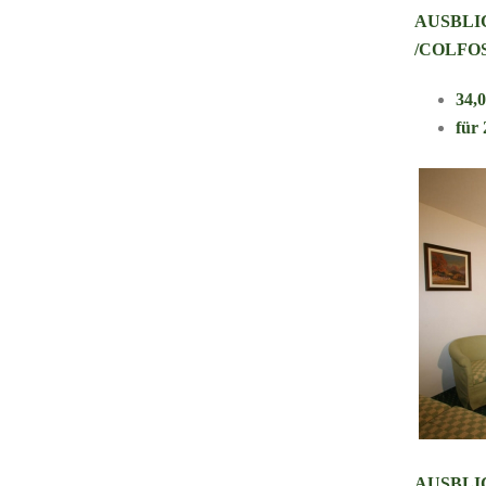
AUSBLI
/COLFO
34,
für
AUSBLI