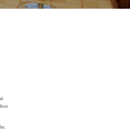
it
alkon
he,