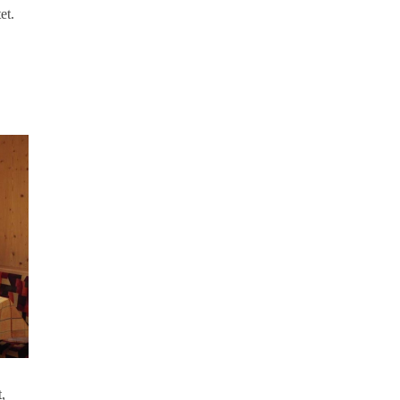
et.
,