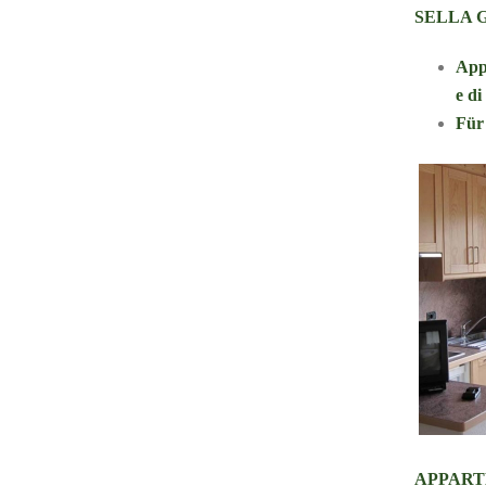
SELLA 
App
e
di
Für
APPART