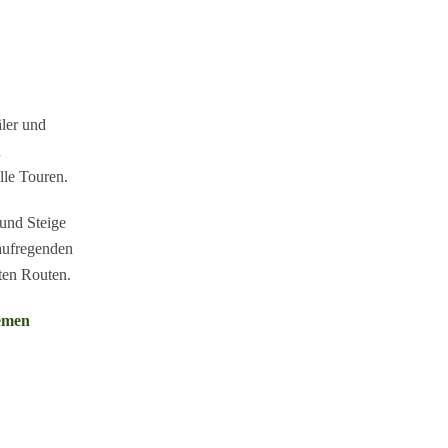
ler und
n
le Touren.
 und Steige
aufregenden
rten Routen.
hemen