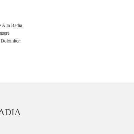
e Alta Badia
nsere
e Dolomiten
BADIA