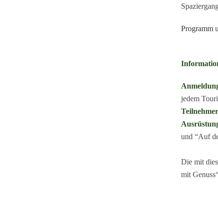
Spaziergang
Programm u
Informatio
Anmeldun
jedem Tour
Teilnehmer
Ausrüstun
und “Auf de
Die mit di
mit Genuss“