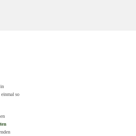
in
 einmal so
nen
ten
enden