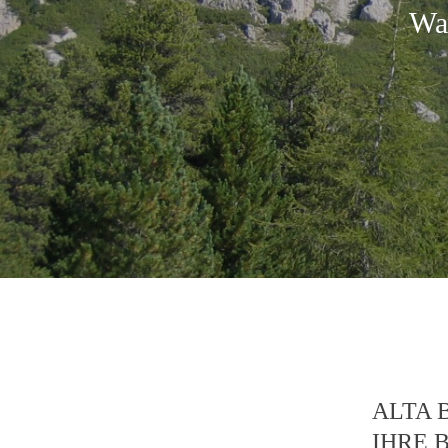
Wa
ALTA 
IHRE 