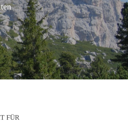
ten
T FÜR