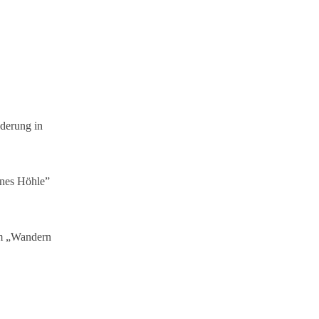
derung in
ines Höhle”
m „Wandern