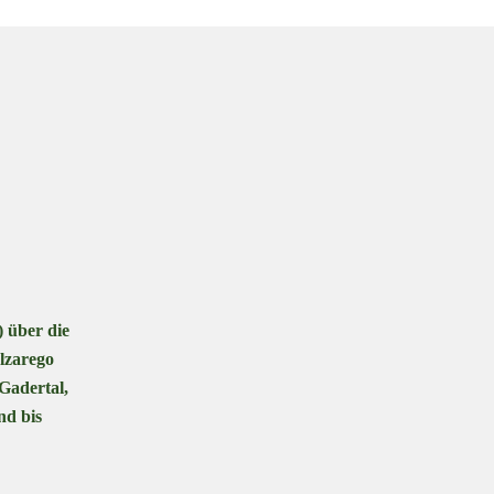
 über die
lzarego
 Gadertal,
nd bis