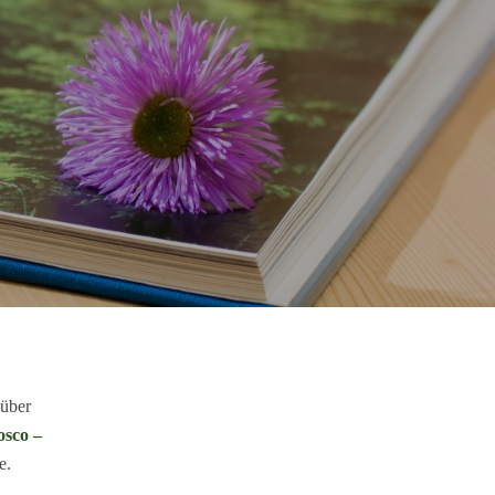
 über
osco –
e.