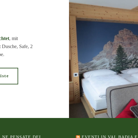
chtet
, mit
 Dusche, Safe, 2
pe.
iste
 NE PENSATE DEL
EVENTI IN VAL BADIA E