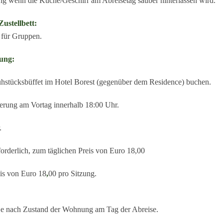
g wenn die Küche/Geschirr am Abreisetag sauber hinterlassen wird.
ustellbett:
 für Gruppen.
lung:
hstücksbüffet im Hotel Borest (gegenüber dem Residence) buchen.
ierung am Vortag innerhalb 18:00 Uhr.
.
orderlich, zum täglichen Preis von Euro 18,00
is von Euro 18
,
00 pro Sitzung.
 je nach Zustand der Wohnung am Tag der Abreise.