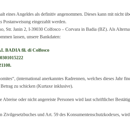
lt eines Angeldes als definitiv angenommen. Dieses kann mit nicht üb
s Postanweisung eingezahlt werden.
, Str. Janin 2, I-39030 Colfosco – Corvara in Badia (BZ). Als Altern
mmen lassen, unsere Bankdaten:
ADIA fil. di Colfosco
00301015222
1108.
ites“, (international anerkanntes Radrennen, welches dieses Jahr finde
 Betrag zu schicken (Kurtaxe inklusive).
e Abreise oder nicht angereiste Personen wird laut schriftlicher Bestäti
en Zivilgesetzbuches und Art. 59 des Konsumentenschutzkodexes, wird