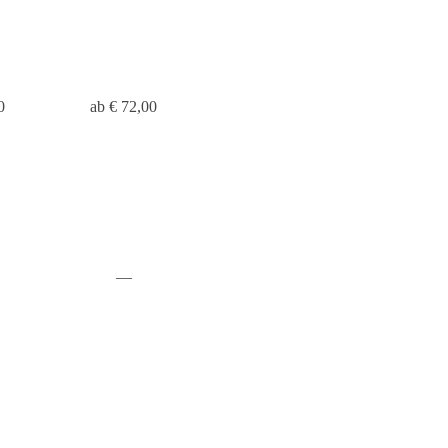
0
ab € 72,00
—