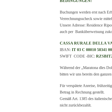
BEDINGUNGEN:
Buchungen werden erst nach Erha
Verrechnungsscheck sowie mittel
Unsere Adresse: Residence Riposo
auch per Banküberweisung zuko
CASSA RURALE DELLA VAL B
IBAN:
IT 03 C 08010 58341 0
SWIFT CODE -BIC:
RZSBIT2
Während der „Maratona dles Dolom
bitten wir uns bereits den ganzen
Für verspätete Anreise, frühzeitig
Betrag in Rechnung gestellt.
Gemäß Art. 1385 des italienisch
nicht zurückbezahlt.